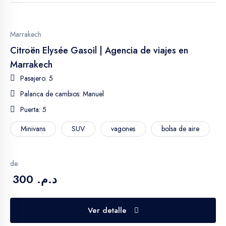
Paris
Marrakech
Citroën Elysée Gasoil | Agencia de viajes en
Dakhla
Marrakech
Pasajero: 5
Malaysia
Palanca de cambios: Manuel
- Kuala Lumpur
Puerta: 5
Minivans
SUV
vagones
bolsa de aire
Turkey
de
د.م. 300
Ver detalle