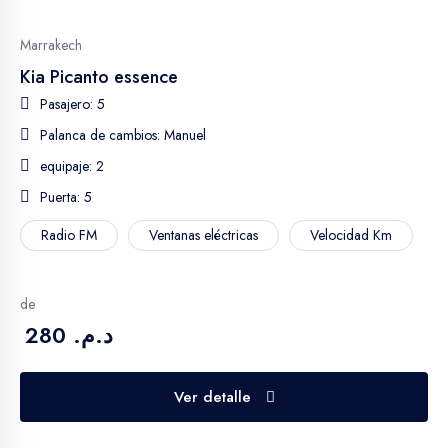
Erfoud
Marrakech
Dades
Kia Picanto essence
Pasajero: 5
MERZOUGA
Palanca de cambios: Manuel
equipaje: 2
AL HOCEIMA
Puerta: 5
saidia
Radio FM
Ventanas eléctricas
Velocidad Km
TANGER
de
د.م. 280
New York
Pays Scandinaves
Ver detalle
Italie