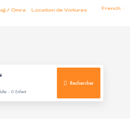
French
ajj / Omra
Location de Voitures
té
Rechercher
ulte
-
0 Enfant
hambres