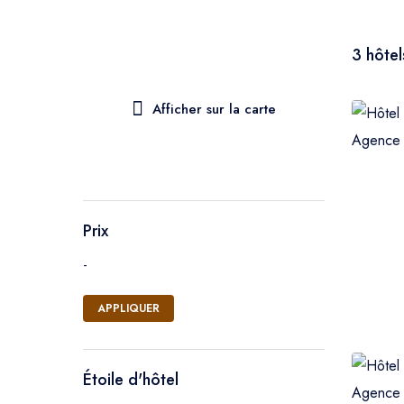
Ouarzazate
3 hôtel
Zagora
Afficher sur la carte
Essaouira
Casablanca
Fés
Prix
-
Rabat
APPLIQUER
Agadir
Taroudant
Étoile d'hôtel