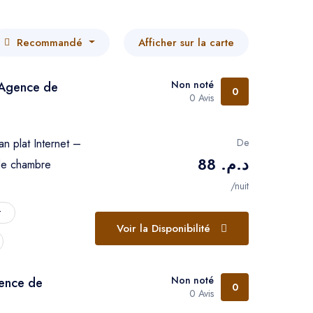
dultes
Recommandé
Afficher sur la carte
Non noté
 Agence de
0
0 Avis
nfants
an plat
Internet –
De
د.م. 88
de chambre
/nuit
t
Voir la Disponibilité
Non noté
ence de
0
0 Avis