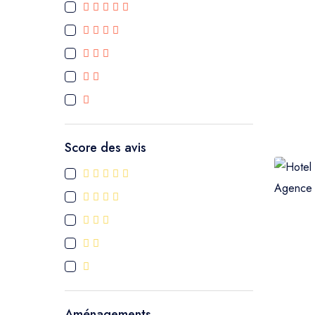
Erfoud
Dades
MERZOUGA
AL HOCEIMA
Score des avis
saidia
TANGER
New York
Pays Scandinaves
Aménagements
Italie