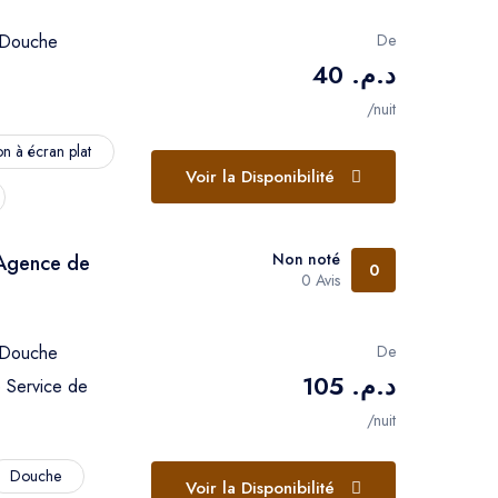
Douche
De
د.م. 40
/nuit
on à écran plat
Voir la Disponibilité
Non noté
 Agence de
0
0 Avis
Douche
De
د.م. 105
e
Service de
/nuit
Douche
Voir la Disponibilité