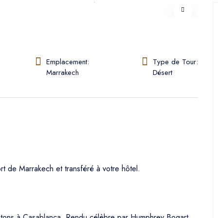
Emplacement:
Type de Tour:
Marrakech
Désert
rt de Marrakech et transféré à votre hôtel.
ntons à Casablanca. Rendu célèbre par Humphrey Bogart