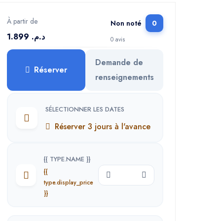
À partir de
Non noté
0
د.م. 1.899
0 avis
Demande de
Réserver
renseignements
SÉLECTIONNER LES DATES
Réserver 3 jours à l'avance
{{ TYPE.NAME }}
{{
type.display_price
}}