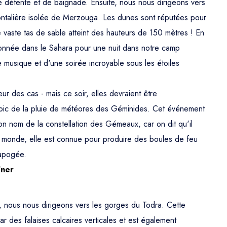
de détente et de baignade. Ensuite, nous nous dirigeons vers
frontalière isolée de Merzouga. Les dunes sont réputées pour
 le vaste tas de sable atteint des hauteurs de 150 mètres ! En
onnée dans le Sahara pour une nuit dans notre camp
e musique et d'une soirée incroyable sous les étoiles
eur des cas - mais ce soir, elles devraient être
u pic de la pluie de météores des Géminides. Cet événement
on nom de la constellation des Gémeaux, car on dit qu'il
 au monde, elle est connue pour produire des boules de feu
 apogée.
îner
, nous nous dirigeons vers les gorges du Todra. Cette
 des falaises calcaires verticales et est également