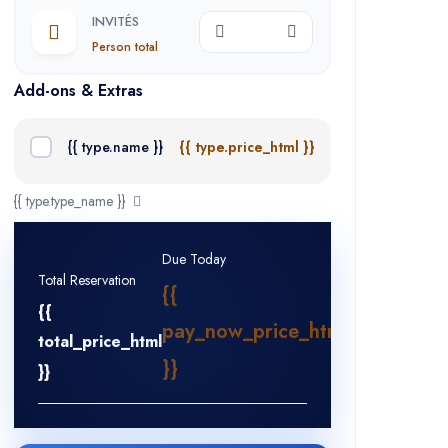
INVITÉS
Person total
Add-ons & Extras
{{ type.name }}
{{ type.price_html }}
{{ type.type_name }}
Due Today
Total Reservation
{{
{{
pay_now_price_html
total_price_html
}}
}}